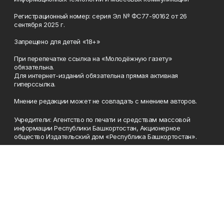
Регистрационный номер: серия Эл № ФС77-90162 от 26
сентября 2025 г.
Запрещено для детей «18+»
При перепечатке ссылка на «Молодёжную газету»
обязательна.
Для интернет-изданий обязательна прямая активная
гиперссылка.
Мнение редакции может не совпадать с мнением авторов.
Учредители: Агентство по печати и средствам массовой
информации Республики Башкортостан, Акционерное
общество Издательский дом «Республика Башкортостан».
Главный редактор: Муллахметова Алсу Илдусовна.
Телефон
(347) 273-35-81
Эл. почта
mgazeta@yandex.ru
Адрес