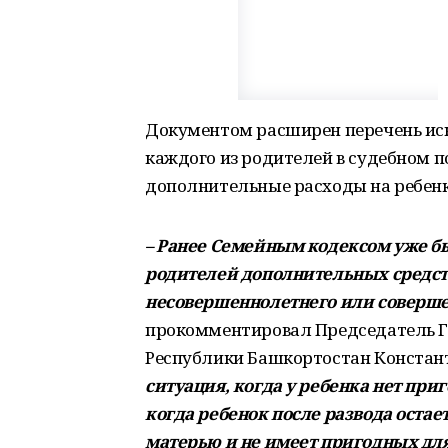
Документом расширен перечень иск
каждого из родителей в судебном 
дополнительные расходы на ребенк
– Ранее Семейным кодексом уже б
родителей дополнительных средств
несовершеннолетнего или соверше
прокомментировал Председатель Г
Республики Башкортостан Констан
ситуация, когда у ребенка нет при
когда ребенок после развода остает
матерью и не имеет пригодных для