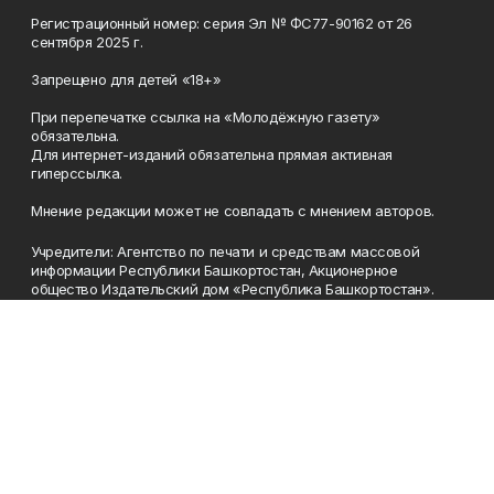
Регистрационный номер: серия Эл № ФС77-90162 от 26
сентября 2025 г.
Запрещено для детей «18+»
При перепечатке ссылка на «Молодёжную газету»
обязательна.
Для интернет-изданий обязательна прямая активная
гиперссылка.
Мнение редакции может не совпадать с мнением авторов.
Учредители: Агентство по печати и средствам массовой
информации Республики Башкортостан, Акционерное
общество Издательский дом «Республика Башкортостан».
Главный редактор: Муллахметова Алсу Илдусовна.
Телефон
(347) 273-35-81
Эл. почта
mgazeta@yandex.ru
Адрес
450079, Республика Башкортостан, г. Уфа, ул. 50-летия