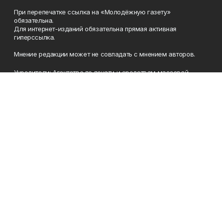
При перепечатке ссылка на «Молодёжную газету»
обязательна.
Для интернет-изданий обязательна прямая активная
гиперссылка.
Мнение редакции может не совпадать с мнением авторов.
Учредители: Агентство по печати и средствам массовой
информации Республики Башкортостан, Акционерное
общество Издательский дом «Республика Башкортостан».
Главный редактор: Муллахметова Алсу Илдусовна.
Телефон
(347) 273-35-81
Эл. почта
mgazeta@yandex.ru
Адрес
450079, Республика Башкортостан, г. Уфа, ул. 50-летия
Октября, 13 (Дом печати, 8 этаж)
Рекламная служба
(347) 272-09-70