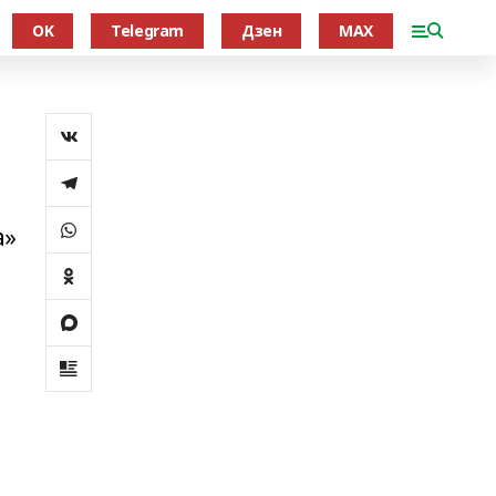
OK
Telegram
Дзен
MAX
а»