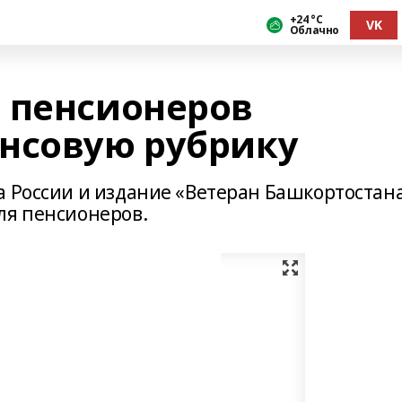
+24 °С
VK
Облачно
 пенсионеров
нсовую рубрику
а России и издание «Ветеран Башкортостан
ля пенсионеров.