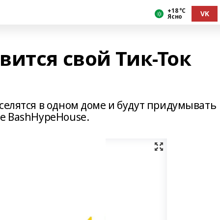
+18 °С
VK
Ясно
вится свой Тик-Ток
селятся в одном доме и будут придумывать
ие BashHypeHouse.