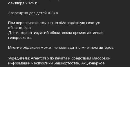
сентября 2025 г.
Запрещено для детей «18+»
При перепечатке ссылка на «Молодёжную газету»
обязательна.
Для интернет-изданий обязательна прямая активная
гиперссылка.
Мнение редакции может не совпадать с мнением авторов.
Учредители: Агентство по печати и средствам массовой
информации Республики Башкортостан, Акционерное
общество Издательский дом «Республика Башкортостан».
Главный редактор: Муллахметова Алсу Илдусовна.
Телефон
(347) 273-35-81
Эл. почта
mgazeta@yandex.ru
Адрес
450079, Республика Башкортостан, г. Уфа, ул. 50-летия
Октября, 13 (Дом печати, 8 этаж)