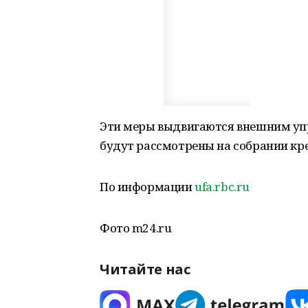
Эти меры выдвигаются внешним упр
будут рассмотрены на собрании кре
По информации
ufa.rbc.ru
Фото m24.ru
Читайте нас