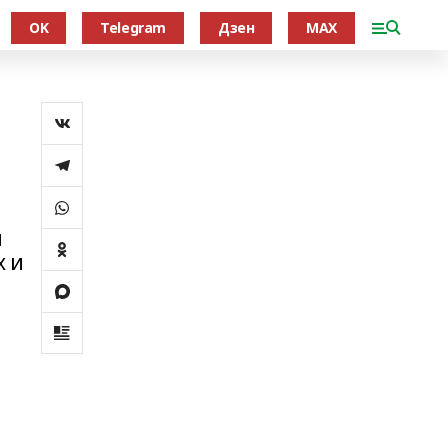
OK
Telegram
Дзен
MAX
я
х и