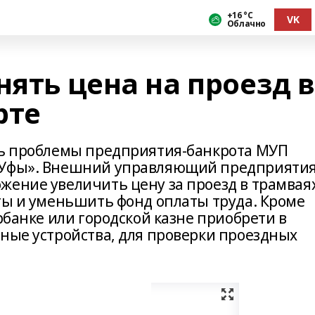
+16 °С
VK
Облачно
нять цена на проезд в
рте
ть проблемы предприятия-банкрота МУП
а Уфы». Внешний управляющий предприяти
жение увеличить цену за проезд в трамвая
оты и уменьшить фонд оплаты труда. Кроме
ербанке или городской казне приобрети в
нные устройства, для проверки проездных