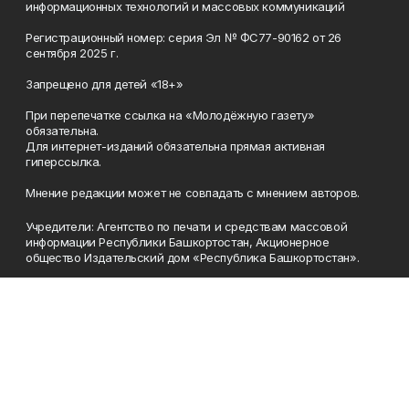
информационных технологий и массовых коммуникаций
Регистрационный номер: серия Эл № ФС77-90162 от 26
сентября 2025 г.
Запрещено для детей «18+»
При перепечатке ссылка на «Молодёжную газету»
обязательна.
Для интернет-изданий обязательна прямая активная
гиперссылка.
Мнение редакции может не совпадать с мнением авторов.
Учредители: Агентство по печати и средствам массовой
информации Республики Башкортостан, Акционерное
общество Издательский дом «Республика Башкортостан».
Главный редактор: Муллахметова Алсу Илдусовна.
Телефон
(347) 273-35-81
Эл. почта
mgazeta@yandex.ru
Адрес