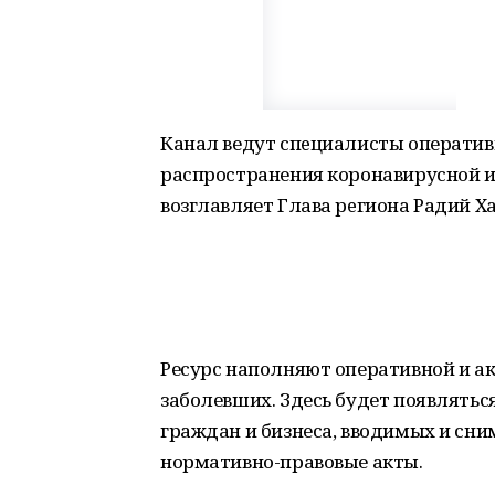
Канал ведут спeциалиcты оператив
распрocтранения коронавирусной и
возглавляет Глaвa рeгионa Радий Х
Ресурс наполняют оперативной и а
заболевших. Здесь будет появлять
граждан и бизнеса, вводимых и сн
нормативно-правовые акты.