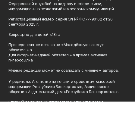
Федеральной службой по надзору в сфере связи,
информационных технологий и массовых коммуникаций
Регистрационный номер: серия Эл № ФС77-90162 от 26
сентября 2025 г.
Запрещено для детей «18+»
При перепечатке ссылка на «Молодёжную газету»
обязательна.
Для интернет-изданий обязательна прямая активная
гиперссылка.
Мнение редакции может не совпадать с мнением авторов.
Учредители: Агентство по печати и средствам массовой
информации Республики Башкортостан, Акционерное
общество Издательский дом «Республика Башкортостан».
Главный редактор: Муллахметова Алсу Илдусовна.
Телефон
(347) 273-35-81
Эл. почта
mgazeta@yandex.ru