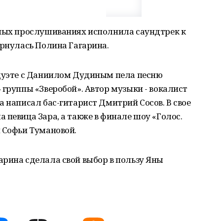
епых прослушиваниях исполнила саундтрек к
ернулась Полина Гагарина.
 дуэте с Даниилом Дудиным пела песню
 группы «Зверобой». Автор музыки - вокалист
а написал бас-гитарист Дмитрий Сосов. В свое
 певица Зара, а также в финале шоу «Голос.
 Софьи Тумановой.
арина сделала свой выбор в пользу Яны