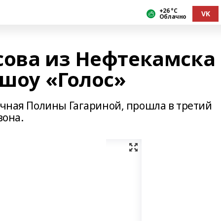
+26 °С
VK
Облачно
сова из Нефтекамска 
 шоу «Голос»
ечная Полины Гагариной, прошла в третий
зона.