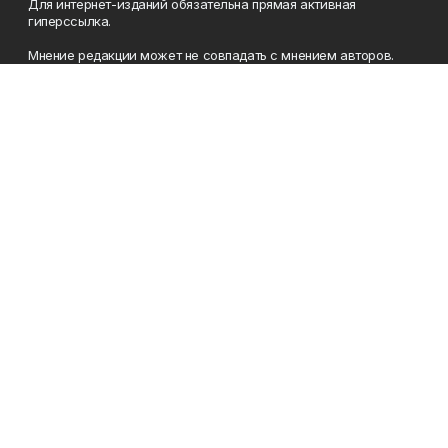
Для интернет-изданий обязательна прямая активная
гиперссылка.
Мнение редакции может не совпадать с мнением авторов.
Учредители: Агентство по печати и средствам массовой
информации Республики Башкортостан, Акционерное
общество Издательский дом «Республика Башкортостан».
Главный редактор: Муллахметова Алсу Илдусовна.
Телефон
(347) 273-35-81
Эл. почта
mgazeta@yandex.ru
Адрес
450079, Республика Башкортостан, г. Уфа, ул. 50-летия
Октября, 13 (Дом печати, 8 этаж)
Рекламная служба
(347) 272-09-70