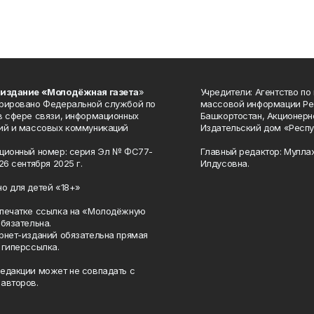
 издание «Молодёжная газета
»
Учредители: Агентство по
рировано Федеральной службой по
массовой информации Ре
в сфере связи, информационных
Башкортостан, Акционерн
ий и массовых коммуникаций
Издательский дом «Респу
ционный номер: серия Эл № ФС77-
Главный редактор: Мулла
26 сентября 2025 г.
Илдусовна.
о для детей «18+»
печатке ссылка на «Молодёжную
обязательна.
рнет-изданий обязательна прямая
 гиперссылка.
едакции может не совпадать с
авторов.