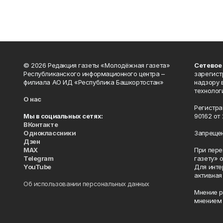
© 2026 Редакция газеты «Молодёжная газета»
Сетевое
Республиканского информационного центра –
зарегист
филиала АО ИД «Республика Башкортостан»
надзору 
технолог
О нас
Регистра
Мы в социальных сетях:
90162 от 
ВКонтакте
Одноклассники
Запрещен
Дзен
MAX
При пере
Telegram
газету» 
YouTube
Для инте
активная
Об использовании персональных данных
Мнение р
мнением 