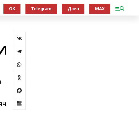
OK
Telegram
Дзен
MAX
И
а
л
яч