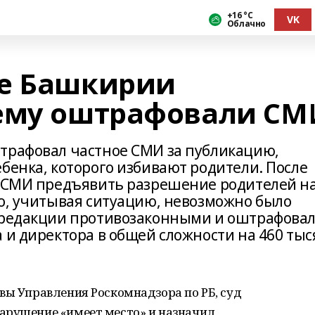
+16 °С
VK
Облачно
ре Башкирии
чему оштрафовали СМ
трафовал частное СМИ за публикацию,
бенка, которого избивают родители. После
у СМИ предъявить разрешение родителей н
го, учитывая ситуацию, невозможно было
я редакции противозаконными и оштрафова
 и директора в общей сложности на 460 тыс
вы Управления Роскомнадзора по РБ, суд
арушение «имеет место» и назначил