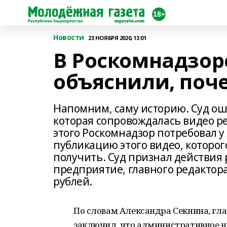
Новости
23 НОЯБРЯ 2020, 13:01
В Роскомнадзо
объяснили, по
Напомним, саму историю. Суд ош
которая сопровождалась видео ре
этого Роскомнадзор потребовал 
публикацию этого видео, которо
получить. Суд признал действи
предприятие, главного редактора
рублей.
По словам Александра Секнина, гла
заключил, что административное н