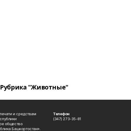
Рубрика "Животные"
 печати и средствам
Телефон
спублики
(347) 273-35-81
ое общество
блика Башкортостан».