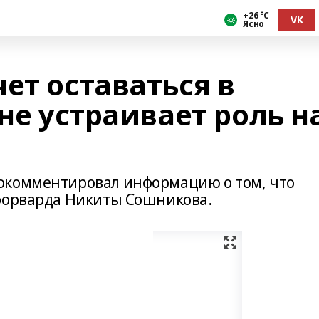
+26 °С
VK
Ясно
ет оставаться в
 не устраивает роль н
окомментировал информацию о том, что
 форварда Никиты Сошникова.