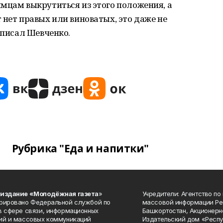
мцам выкрутиться из этого положения, а
 нет правых или виноватых, это даже не
аписал Шевченко.
Рубрика "Еда и напитки"
 издание «Молодёжная газета
»
Учредители: Агентство по
рировано Федеральной службой по
массовой информации Ре
в сфере связи, информационных
Башкортостан, Акционерн
ий и массовых коммуникаций
Издательский дом «Респу