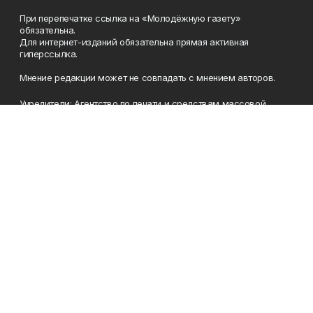
При перепечатке ссылка на «Молодёжную газету»
обязательна.
Для интернет-изданий обязательна прямая активная
гиперссылка.
Мнение редакции может не совпадать с мнением авторов.
Учредители: Агентство по печати и средствам массовой
информации Республики Башкортостан, Акционерное
общество Издательский дом «Республика Башкортостан».
Главный редактор: Муллахметова Алсу Илдусовна.
Телефон
(347) 273-35-81
Эл. почта
mgazeta@yandex.ru
Адрес
450079, Республика Башкортостан, г. Уфа, ул. 50-летия
Октября, 13 (Дом печати, 8 этаж)
Рекламная служба
(347) 272-09-70