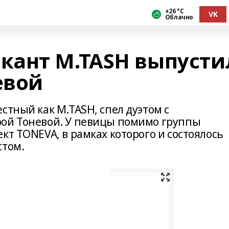
+26 °С
VK
Облачно
кант M.TASH выпусти
евой
стный как M.TASH, спел дуэтом с
рой Тоневой. У певицы помимо группы
кт TONEVA, в рамках которого и состоялось
стом.