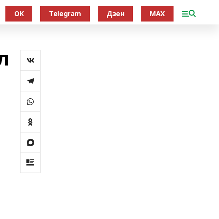
OK
Telegram
Дзен
MAX
л