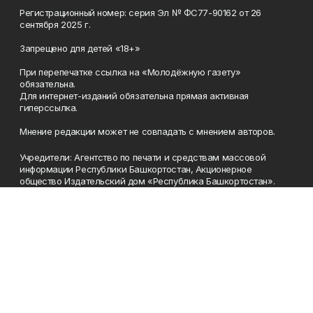
Регистрационный номер: серия Эл № ФС77-90162 от 26
сентября 2025 г.
Запрещено для детей «18+»
При перепечатке ссылка на «Молодёжную газету»
обязательна.
Для интернет-изданий обязательна прямая активная
гиперссылка.
Мнение редакции может не совпадать с мнением авторов.
Учредители: Агентство по печати и средствам массовой
информации Республики Башкортостан, Акционерное
общество Издательский дом «Республика Башкортостан».
Главный редактор: Муллахметова Алсу Илдусовна.
Телефон
(347) 273-35-81
Эл. почта
mgazeta@yandex.ru
Адрес
450079, Республика Башкортостан, г. Уфа, ул. 50-летия