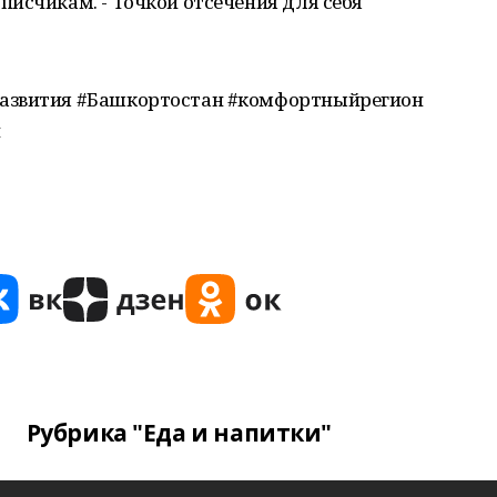
исчикам. - Точкой отсечения для себя
развития #Башкортостан #комфортныйрегион
й
Рубрика "Еда и напитки"