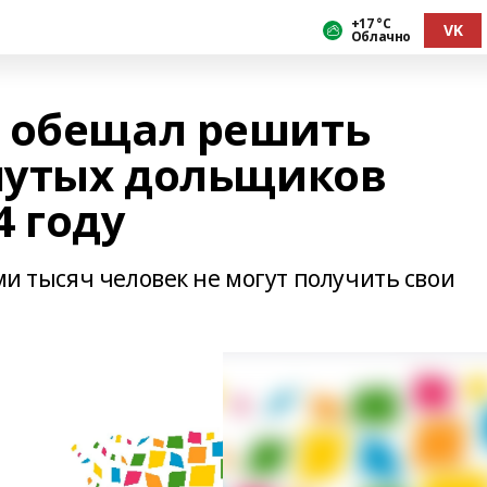
+17 °С
VK
Облачно
 обещал решить
нутых дольщиков
4 году
еми тысяч человек не могут получить свои