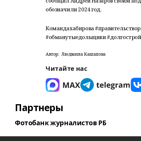
сообщил Андрей Назаров своим подп
обозначили 2024 год.
Командахабирова #правительство
#обманутыедольщики #долгостро
Автор:
Людмила Кашапова
Читайте нас
Партнеры
Фотобанк журналистов РБ