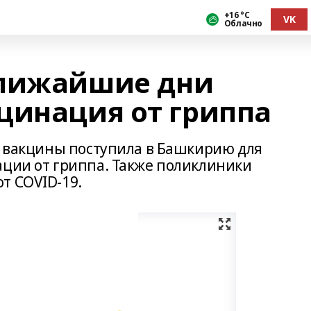
+16 °С
VK
Облачно
ближайшие дни
цинация от гриппа
оз вакцины поступила в Башкирию для
ации от гриппа. Также поликлиники
т COVID-19.