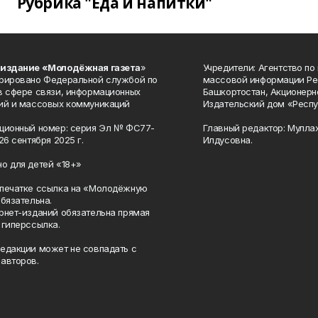
Рубрика "Еда и напитки"
 издание «Молодёжная газета
»
Учредители: Агентство по
рировано Федеральной службой по
массовой информации Ре
в сфере связи, информационных
Башкортостан, Акционерн
ий и массовых коммуникаций
Издательский дом «Респу
ционный номер: серия Эл № ФС77-
Главный редактор: Мулла
26 сентября 2025 г.
Илдусовна.
о для детей «18+»
печатке ссылка на «Молодёжную
обязательна.
рнет-изданий обязательна прямая
 гиперссылка.
едакции может не совпадать с
авторов.