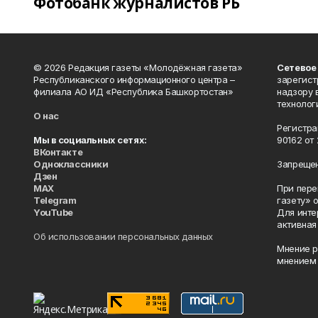
Фотобанк журналистов РБ
© 2026 Редакция газеты «Молодёжная газета»
Сетевое
Республиканского информационного центра –
зарегист
филиала АО ИД «Республика Башкортостан»
надзору 
технолог
О нас
Регистра
Мы в социальных сетях:
90162 от 
ВКонтакте
Одноклассники
Запрещен
Дзен
MAX
При пере
Telegram
газету» 
YouTube
Для инте
активная
Об использовании персональных данных
Мнение р
мнением 