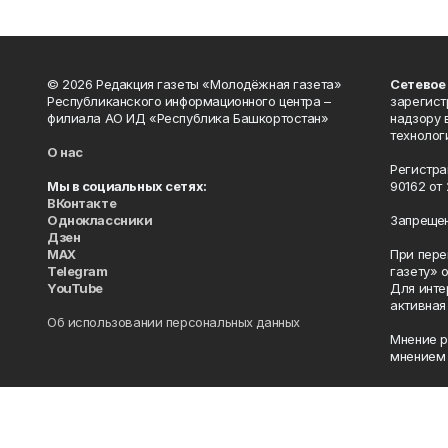
© 2026 Редакция газеты «Молодёжная газета»
Сетевое
Республиканского информационного центра –
зарегист
филиала АО ИД «Республика Башкортостан»
надзору 
технолог
О нас
Регистра
Мы в социальных сетях:
90162 от 
ВКонтакте
Одноклассники
Запрещен
Дзен
MAX
При пере
Telegram
газету» 
YouTube
Для инте
активная
Об использовании персональных данных
Мнение р
мнением 