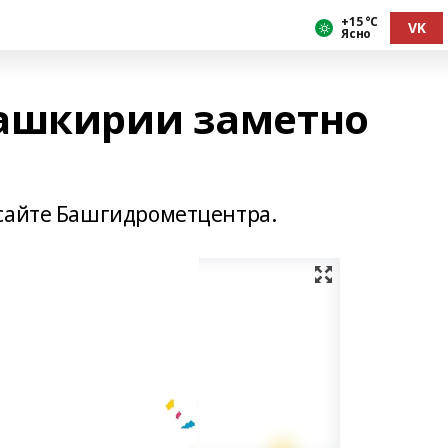
+15 °С
VK
Ясно
Башкирии заметно
 сайте Башгидрометцентра.