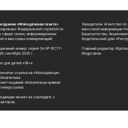
 издание «Молодёжная газета
»
Учредители: Агентство по
рировано Федеральной службой по
массовой информации Ре
в сфере связи, информационных
Башкортостан, Акционерн
ий и массовых коммуникаций
Издательский дом «Респу
ционный номер: серия Эл № ФС77-
Главный редактор: Мулла
26 сентября 2025 г.
Илдусовна.
о для детей «18+»
печатке ссылка на «Молодёжную
обязательна.
рнет-изданий обязательна прямая
 гиперссылка.
едакции может не совпадать с
авторов.