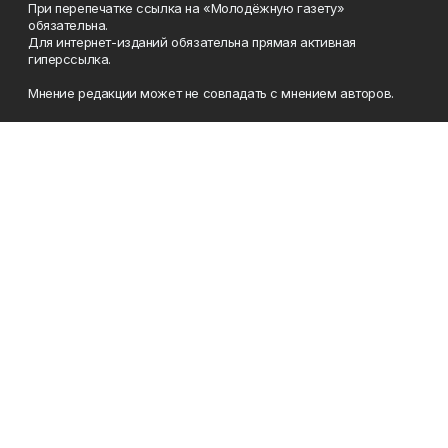
При перепечатке ссылка на «Молодёжную газету»
обязательна.
Для интернет-изданий обязательна прямая активная
гиперссылка.
Мнение редакции может не совпадать с мнением авторов.
Учредители: Агентство по печати и средствам массовой
информации Республики Башкортостан, Акционерное
общество Издательский дом «Республика Башкортостан».
Главный редактор: Муллахметова Алсу Илдусовна.
Телефон
(347) 273-35-81
Эл. почта
mgazeta@yandex.ru
Адрес
450079, Республика Башкортостан, г. Уфа, ул. 50-летия
Октября, 13 (Дом печати, 8 этаж)
Рекламная служба
(347) 272-09-70