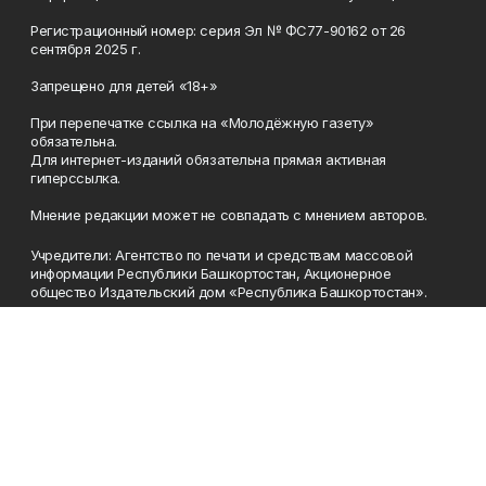
Регистрационный номер: серия Эл № ФС77-90162 от 26
сентября 2025 г.
Запрещено для детей «18+»
При перепечатке ссылка на «Молодёжную газету»
обязательна.
Для интернет-изданий обязательна прямая активная
гиперссылка.
Мнение редакции может не совпадать с мнением авторов.
Учредители: Агентство по печати и средствам массовой
информации Республики Башкортостан, Акционерное
общество Издательский дом «Республика Башкортостан».
Главный редактор: Муллахметова Алсу Илдусовна.
Телефон
(347) 273-35-81
Эл. почта
mgazeta@yandex.ru
Адрес