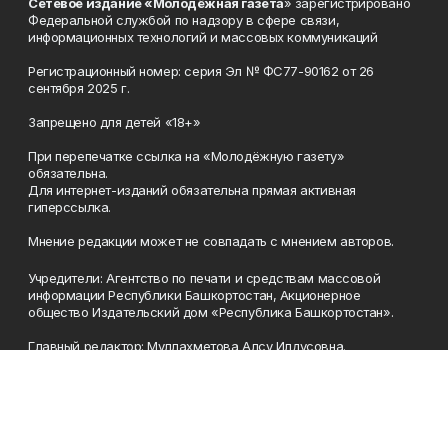
Сетевое издание «Молодёжная газета
» зарегистрировано
Федеральной службой по надзору в сфере связи,
информационных технологий и массовых коммуникаций
Регистрационный номер: серия Эл № ФС77-90162 от 26
сентября 2025 г.
Запрещено для детей «18+»
При перепечатке ссылка на «Молодёжную газету»
обязательна.
Для интернет-изданий обязательна прямая активная
гиперссылка.
Мнение редакции может не совпадать с мнением авторов.
Учредители: Агентство по печати и средствам массовой
информации Республики Башкортостан, Акционерное
общество Издательский дом «Республика Башкортостан».
Главный редактор: Муллахметова Алсу Илдусовна.
Телефон
(347) 273-35-81
Эл. почта
mgazeta@yandex.ru