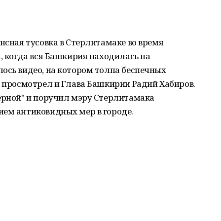
ансная тусовка в Стерлитамаке во время
а, когда вся Башкирия находилась на
ось видео, на котором толпа беспечных
о просмотрел и Глава Башкирии Радий Хабиров.
берной" и поручил мэру Стерлитамака
ием антиковидных мер в городе.