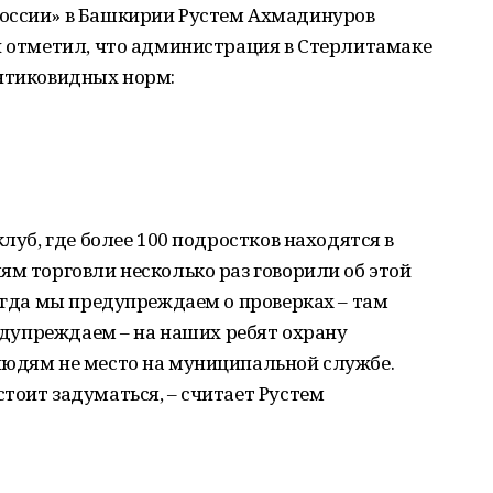
оссии» в Башкирии Рустем Ахмадинуров
и отметил, что администрация в Стерлитамаке
антиковидных норм:
клуб, где более 100 подростков находятся в
ям торговли несколько раз говорили об этой
когда мы предупреждаем о проверках – там
редупреждаем – на наших ребят охрану
людям не место на муниципальной службе.
тоит задуматься, – считает Рустем