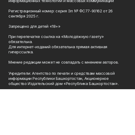
информационных технологий и массовых коммуникаций
Регистрационный номер: серия Эл № ФС77-90162 от 26
сентября 2025 г.
Запрещено для детей «18+»
При перепечатке ссылка на «Молодёжную газету»
обязательна.
Для интернет-изданий обязательна прямая активная
гиперссылка.
Мнение редакции может не совпадать с мнением авторов.
Учредители: Агентство по печати и средствам массовой
информации Республики Башкортостан, Акционерное
общество Издательский дом «Республика Башкортостан».
Главный редактор: Муллахметова Алсу Илдусовна.
Телефон
(347) 273-35-81
Эл. почта
mgazeta@yandex.ru
Адрес