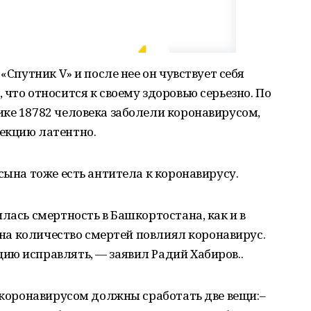
«Спутник V» и после нее он чувствует себя
что относится к своему здоровью серьезно. По
ке 18782 человека заболели коронавирусом,
екцию латентно.
сына тоже есть антитела к коронавирусу.
лась смертность в Башкортостана, как и в
о на количество смертей повлиял коронавирус.
ию исправлять, — заявил Радий Хабиров..
с коронавирусом должны сработать две вещи:–