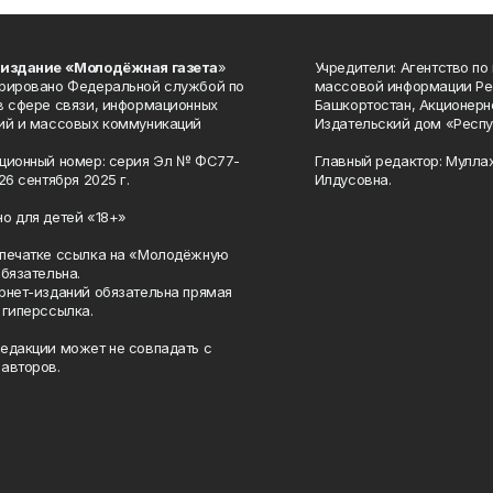
 издание «Молодёжная газета
»
Учредители: Агентство по
рировано Федеральной службой по
массовой информации Ре
в сфере связи, информационных
Башкортостан, Акционерн
ий и массовых коммуникаций
Издательский дом «Респу
ционный номер: серия Эл № ФС77-
Главный редактор: Мулла
26 сентября 2025 г.
Илдусовна.
о для детей «18+»
печатке ссылка на «Молодёжную
обязательна.
рнет-изданий обязательна прямая
 гиперссылка.
едакции может не совпадать с
авторов.