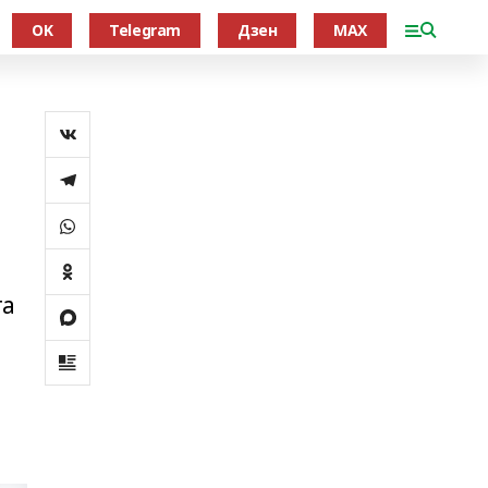
OK
Telegram
Дзен
MAX
та