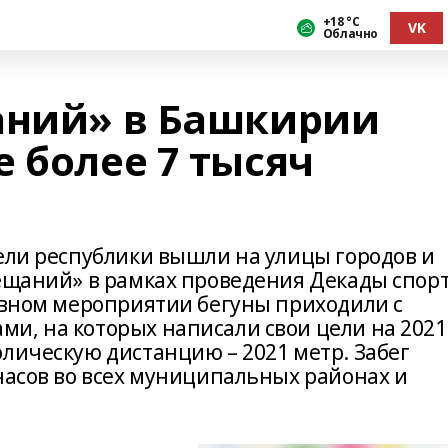
+18 °С
VK
Облачно
аний» в Башкирии
 более 7 тысяч
тели республики вышли на улицы городов и
бещаний» в рамках проведения Декады спор
тивном мероприятии бегуны приходили с
и, на которых написали свои цели на 2021
олическую дистанцию – 2021 метр. Забег
часов во всех муниципальных районах и