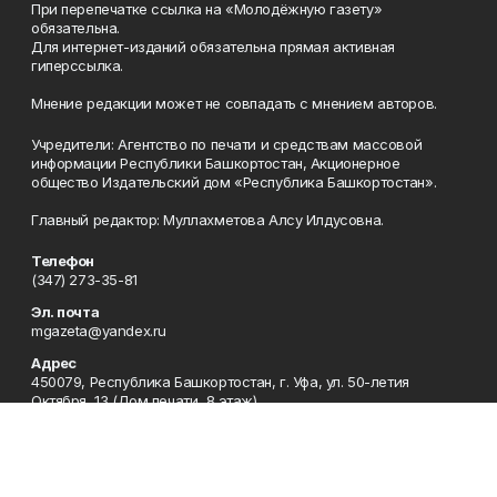
При перепечатке ссылка на «Молодёжную газету»
обязательна.
Для интернет-изданий обязательна прямая активная
гиперссылка.
Мнение редакции может не совпадать с мнением авторов.
Учредители: Агентство по печати и средствам массовой
информации Республики Башкортостан, Акционерное
общество Издательский дом «Республика Башкортостан».
Главный редактор: Муллахметова Алсу Илдусовна.
Телефон
(347) 273-35-81
Эл. почта
mgazeta@yandex.ru
Адрес
450079, Республика Башкортостан, г. Уфа, ул. 50-летия
Октября, 13 (Дом печати, 8 этаж)
Рекламная служба
(347) 272-09-70