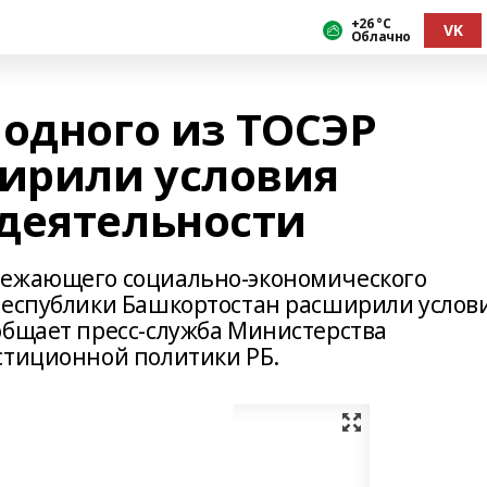
+26 °С
VK
Облачно
 одного из ТОСЭР
ирили условия
деятельности
режающего социально-экономического
Республики Башкортостан расширили услов
общает пресс-служба Министерства
стиционной политики РБ.