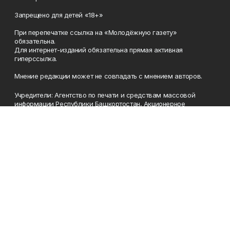
Запрещено для детей «18+»
При перепечатке ссылка на «Молодёжную газету»
обязательна.
Для интернет-изданий обязательна прямая активная
гиперссылка.
Мнение редакции может не совпадать с мнением авторов.
Учредители: Агентство по печати и средствам массовой
информации Республики Башкортостан, Акционерное
общество Издательский дом «Республика Башкортостан».
Главный редактор: Муллахметова Алсу Илдусовна.
Телефон
(347) 273-35-81
Эл. почта
mgazeta@yandex.ru
Адрес
450079, Республика Башкортостан, г. Уфа, ул. 50-летия
Октября, 13 (Дом печати, 8 этаж)
Рекламная служба