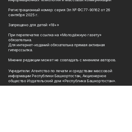
Регистрационный номер: серия Эл № ФС77-90162 от 26
сентября 2025 г.
Запрещено для детей «18+»
При перепечатке ссылка на «Молодёжную газету»
обязательна.
Для интернет-изданий обязательна прямая активная
гиперссылка.
Мнение редакции может не совпадать с мнением авторов.
Учредители: Агентство по печати и средствам массовой
информации Республики Башкортостан, Акционерное
общество Издательский дом «Республика Башкортостан».
Главный редактор: Муллахметова Алсу Илдусовна.
Телефон
(347) 273-35-81
Эл. почта
mgazeta@yandex.ru
Адрес