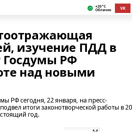
+20 °С
VK
Облачно
етоотражающая
ей, изучение ПДД в
т Госдумы РФ
боте над новыми
мы РФ сегодня, 22 января, на пресс-
одвел итоги законотворческой работы в 2
дстоящий год.