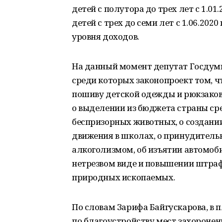
детей с полутора до трех лет с 1.0
детей с трех до семи лет с 1.06.202
уровня доходов.
На данный момент депутат Госдум
среди которых законопроект том, 
пошиву детской одежды и рюкзаков
о выделении из бюджета страны ср
беспризорных животных, о создани
движения в школах, о принудител
алкоголизмом, об изъятии автомоб
нетрезвом виде и повышении штрафо
природных ископаемых.
По словам Зарифа Байгускарова, в 
по благоустройству мест захоронен