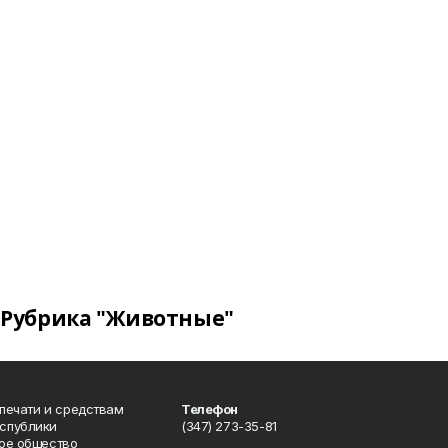
Рубрика "Животные"
 печати и средствам
Телефон
спублики
(347) 273-35-81
ое общество