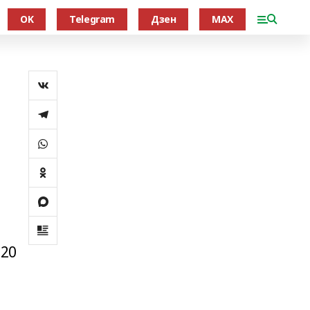
OK
Telegram
Дзен
MAX
020