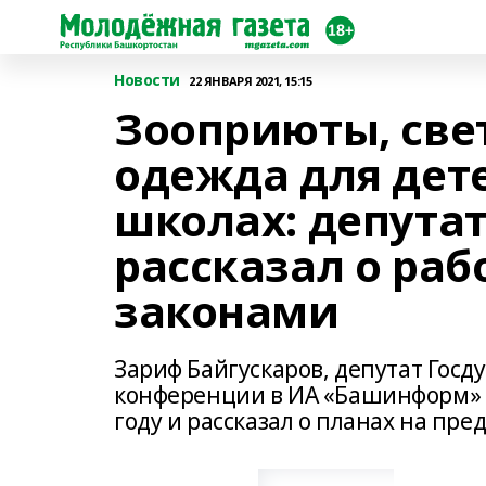
Новости
22 ЯНВАРЯ 2021, 15:15
Зооприюты, св
одежда для дет
школах: депута
рассказал о ра
законами
Зариф Байгускаров, депутат Госду
конференции в ИА «Башинформ» п
году и рассказал о планах на пре