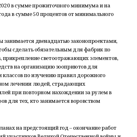
1.2020 в сумме прожиточного минимума и на
0 года в сумме 50 процентов от минимального
ы занимается двенадцатью законопроектами,
чтобы сделать обязательным для фабрик по
, прикрепление светоотражающих элементов,
едств на организацию зооприютов для
и классов по изучению правил дорожного
ьном лечении людей, страдающих
илей при повторном нахождении за рулем в
в для тех, кто занимается воровством
планах на предстоящий год – окончание работ
ий участников Великой Отечественной войны и