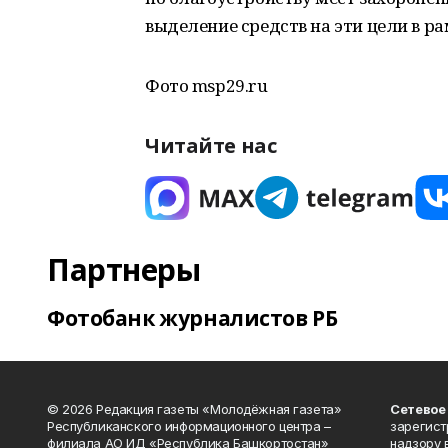
выделение средств на эти цели в ра
Фото msp29.ru
Читайте нас
Партнеры
Фотобанк журналистов РБ
© 2026 Редакция газеты «Молодёжная газета»
Сетевое
Республиканского информационного центра –
зарегист
филиала АО ИД «Республика Башкортостан»
надзору 