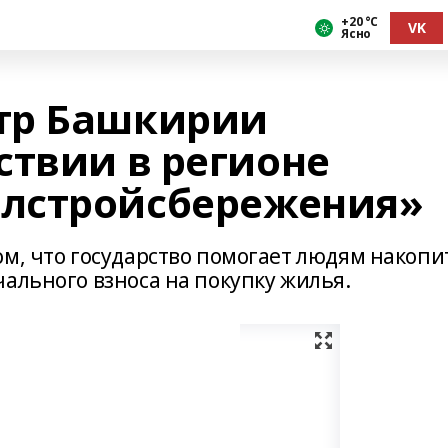
+20 °С
VK
Ясно
тр Башкирии
ствии в регионе
лстройсбережения»
ом, что государство помогает людям накопи
ального взноса на покупку жилья.