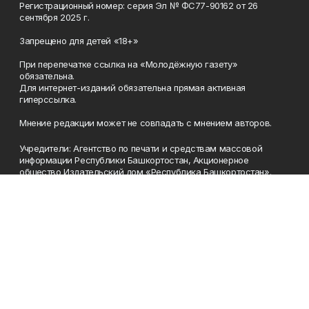
Регистрационный номер: серия Эл № ФС77-90162 от 26
сентября 2025 г.
Запрещено для детей «18+»
При перепечатке ссылка на «Молодёжную газету»
обязательна.
Для интернет-изданий обязательна прямая активная
гиперссылка.
Мнение редакции может не совпадать с мнением авторов.
Учредители: Агентство по печати и средствам массовой
информации Республики Башкортостан, Акционерное
общество Издательский дом «Республика Башкортостан».
Главный редактор: Муллахметова Алсу Илдусовна.
Телефон
(347) 273-35-81
Эл. почта
mgazeta@yandex.ru
Адрес
450079, Республика Башкортостан, г. Уфа, ул. 50-летия
Октября, 13 (Дом печати, 8 этаж)