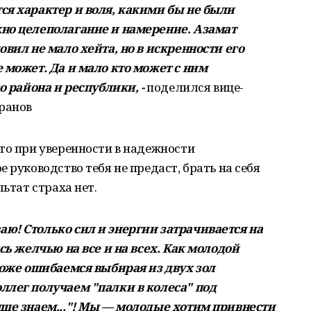
ся характер и воля, какими бы не были
но целеполагание и намерение. Азамат
овил не мало хейта, но в искренности его
 может. Да и мало кто может с ним
о района и республики, -
поделился вице-
дранов
то при уверенности в надежности
 руководство тебя не предаст, брать на себя
льтат страха нет.
ю! Столько сил и энергии затрачивается на
сь желчью на все и на всех. Как молодой
тоже ошибаемся выбирая из двух зол
ллег получаем "палки в колеса" под
чше знаем..."! Мы — молодые хотим привнести