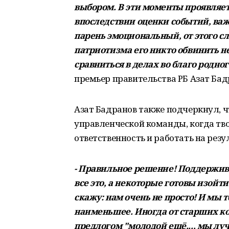
выбором. В эти моменты проявляет
впоследствии оценки событий, важ
парень эмоциональный, от этого сл
патриотизма его никто обвинить не
сравниться в делах во благо родног
премьер правительства РБ Азат Ба
Азат Бадранов также подчеркнул, ч
управленческой команды, когда твое
ответственность и работать на резу
- Правильное решение! Поддержива
все это, а некоторые готовы изойти
скажу: нам очень не просто! И мы 
наименьшее. Иногда от старших ко
предлогом "молодой ещё..., мы лу