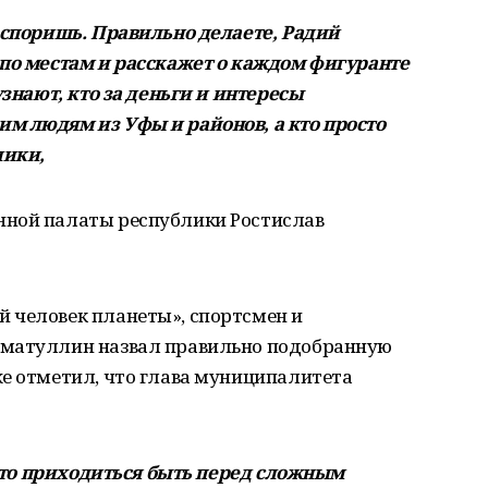
оспоришь. Правильно делаете, Радий
 по местам и расскажет о каждом фигуранте
узнают, кто за деньги и интересы
м людям из Уфы и районов, а кто просто
лики,
нной палаты республики Ростислав
 человек планеты», спортсмен и
гматуллин назвал правильно подобранную
же отметил, что глава муниципалитета
асто приходиться быть перед сложным