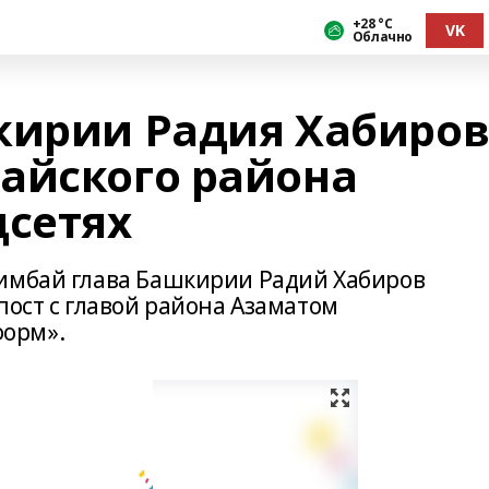
+28 °С
VK
Облачно
кирии Радия Хабиро
айского района
цсетях
шимбай глава Башкирии Радий Хабиров
пост с главой района Азаматом
орм».