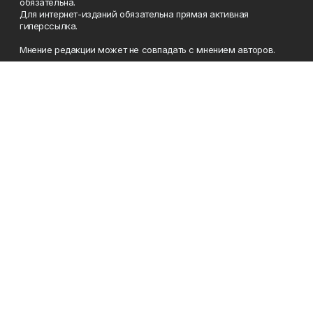
обязательна.
Для интернет-изданий обязательна прямая активная
гиперссылка.
Мнение редакции может не совпадать с мнением авторов.
Учредители: Агентство по печати и средствам массовой
информации Республики Башкортостан, Акционерное
общество Издательский дом «Республика Башкортостан».
Главный редактор: Муллахметова Алсу Илдусовна.
Телефон
(347) 273-35-81
Эл. почта
mgazeta@yandex.ru
Адрес
450079, Республика Башкортостан, г. Уфа, ул. 50-летия
Октября, 13 (Дом печати, 8 этаж)
Рекламная служба
(347) 272-09-70