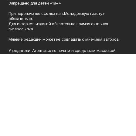
Запрещено для детей «18+»
При перепечатке ссылка на «Молодёжную газету»
обязательна.
Для интернет-изданий обязательна прямая активная
гиперссылка.
Мнение редакции может не совпадать с мнением авторов.
Учредители: Агентство по печати и средствам массовой
информации Республики Башкортостан, Акционерное
общество Издательский дом «Республика Башкортостан».
Главный редактор: Муллахметова Алсу Илдусовна.
Телефон
(347) 273-35-81
Эл. почта
mgazeta@yandex.ru
Адрес
450079, Республика Башкортостан, г. Уфа, ул. 50-летия
Октября, 13 (Дом печати, 8 этаж)
Рекламная служба
(347) 272-09-70