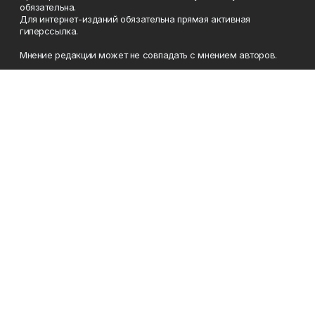
обязательна.
Для интернет-изданий обязательна прямая активная
гиперссылка.
Мнение редакции может не совпадать с мнением авторов.
Учредители: Агентство по печати и средствам массовой
информации Республики Башкортостан, Акционерное
общество Издательский дом «Республика Башкортостан».
Главный редактор: Муллахметова Алсу Илдусовна.
Телефон
(347) 273-35-81
Эл. почта
mgazeta@yandex.ru
Адрес
450079, Республика Башкортостан, г. Уфа, ул. 50-летия
Октября, 13 (Дом печати, 8 этаж)
Рекламная служба
(347) 272-09-70