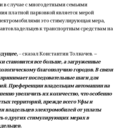
ли в случае с многодетными семьями
ния платной парковкой является мерой
 электромобилями это стимулирующая мера,
с автовладельцев к транспортным средствам на
удущее,
– сказал Константин Толкачев.
–
и становится все больше, а загруженные
кологическому благополучию городов. В связи
дпринимает последовательные шаги для
гий. Преференции владельцам автомашин на
пенно увеличить их количество, что особенно
тых территорий, прежде всего Уфы и
ли владельцев электромобилей от уплаты
ть о других стимулирующих мерах в
дельцев.