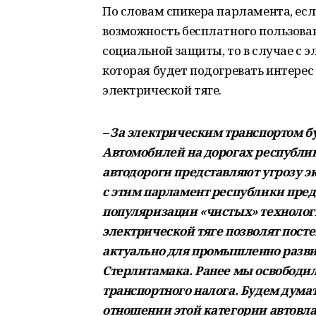
По словам спикера парламента, ес
возможность бесплатного пользова
социальной защиты, то в случае с
которая будет подогревать интере
электрической тяге.
– За электрическим транспортом б
Автомобилей на дорогах республик
автодороги представляют угрозу э
с этим парламент республики пре
популяризации «чистых» техноло
электрической тяге позволят посте
актуально для промышленно разви
Стерлитамака. Ранее мы освободи
транспортного налога. Будем дума
отношении этой категории автовла