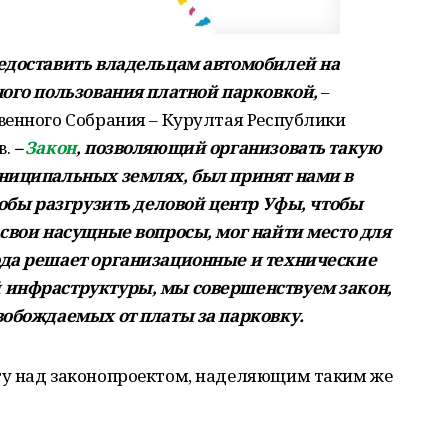
едоставить владельцам автомобилей на
ного пользования платной парковкой,
–
венного Собрания – Курултая Республики
в.
–
Закон
, позволяющий организовать такую
униципальных землях, был принят нами в
тобы разгрузить деловой центр Уфы, чтобы
 свои насущные вопросы, мог найти место для
ода решает организационные и технические
 инфраструктуры, мы совершенствуем закон,
вобождаемых от платы за парковку.
ту над законопроектом, наделяющим таким же