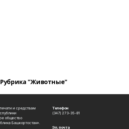
Рубрика "Животные"
 печати и средствам
Телефон
спублики
(347) 273-35-81
ое общество
блика Башкортостан».
Эл. почта