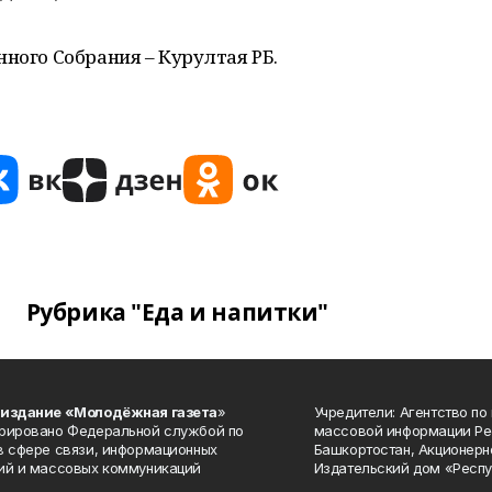
нного Собрания – Курултая РБ.
Рубрика "Еда и напитки"
 издание «Молодёжная газета
»
Учредители: Агентство по
рировано Федеральной службой по
массовой информации Ре
в сфере связи, информационных
Башкортостан, Акционерн
ий и массовых коммуникаций
Издательский дом «Респу