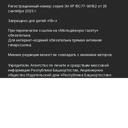
Регистрационный номер: серия Эл № ФС77-90162 от 26
сентября 2025 г.
Запрещено для детей «18+»
При перепечатке ссылка на «Молодёжную газету»
обязательна.
Для интернет-изданий обязательна прямая активная
гиперссылка.
Мнение редакции может не совпадать с мнением авторов.
Учредители: Агентство по печати и средствам массовой
информации Республики Башкортостан, Акционерное
общество Издательский дом «Республика Башкортостан».
Главный редактор: Муллахметова Алсу Илдусовна.
Телефон
(347) 273-35-81
Эл. почта
mgazeta@yandex.ru
Адрес
450079, Республика Башкортостан, г. Уфа, ул. 50-летия