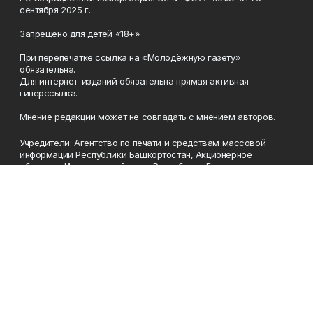
сентября 2025 г.
Запрещено для детей «18+»
При перепечатке ссылка на «Молодёжную газету»
обязательна.
Для интернет-изданий обязательна прямая активная
гиперссылка.
Мнение редакции может не совпадать с мнением авторов.
Учредители: Агентство по печати и средствам массовой
информации Республики Башкортостан, Акционерное
общество Издательский дом «Республика Башкортостан».
Главный редактор: Муллахметова Алсу Илдусовна.
Телефон
(347) 273-35-81
Эл. почта
mgazeta@yandex.ru
Адрес
450079, Республика Башкортостан, г. Уфа, ул. 50-летия
Октября, 13 (Дом печати, 8 этаж)