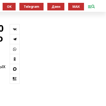
OK
Telegram
Дзен
MAX
0
о
лых