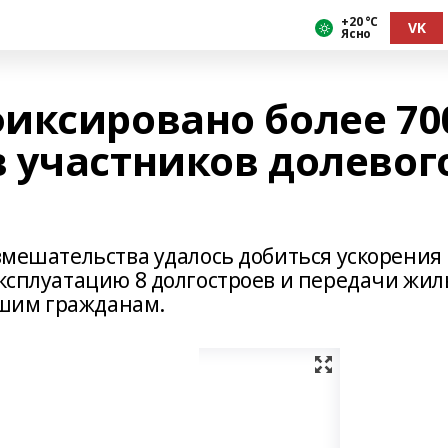
+20 °С
VK
Ясно
иксировано более 70
 участников долевог
 вмешательства удалось добиться ускорения
эксплуатацию 8 долгостроев и передачи жи
шим гражданам.