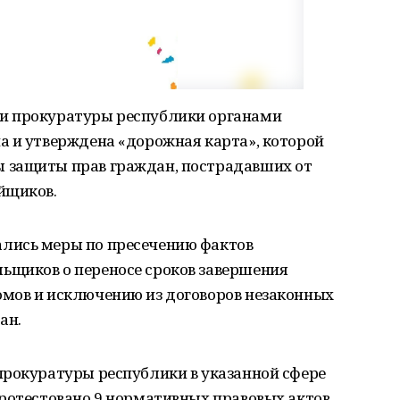
и прокуратуры республики органами
а и утверждена «дорожная карта», которой
 защиты прав граждан, пострадавших от
йщиков.
лись меры по пресечению фактов
ьщиков о переносе сроков завершения
мов и исключению из договоров незаконных
ан.
прокуратуры республики в указанной сфере
ротестовано 9 нормативных правовых актов,