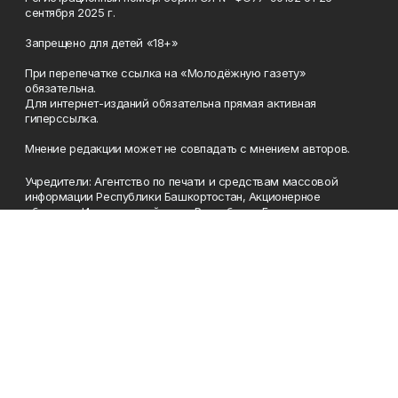
сентября 2025 г.
Запрещено для детей «18+»
При перепечатке ссылка на «Молодёжную газету»
обязательна.
Для интернет-изданий обязательна прямая активная
гиперссылка.
Мнение редакции может не совпадать с мнением авторов.
Учредители: Агентство по печати и средствам массовой
информации Республики Башкортостан, Акционерное
общество Издательский дом «Республика Башкортостан».
Главный редактор: Муллахметова Алсу Илдусовна.
Телефон
(347) 273-35-81
Эл. почта
mgazeta@yandex.ru
Адрес
450079, Республика Башкортостан, г. Уфа, ул. 50-летия
Октября, 13 (Дом печати, 8 этаж)