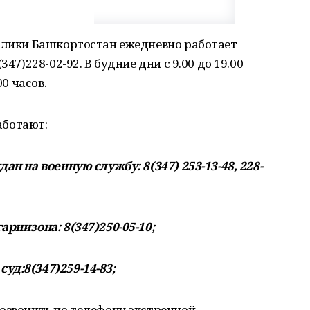
ублики Башкортостан ежедневно работает
47)228-02-92. В будние дни с 9.00 до 19.00
00 часов.
работают:
ан на военную службу: 8(347) 253-13-48, 228-
арнизона: 8(347)250-05-10;
уд:8(347)259-14-83;
озвонить по телефону экстренной