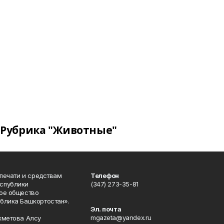
Рубрика "Животные"
 печати и средствам
Телефон
спублики
(347) 273-35-81
ое общество
блика Башкортостан».
Эл. почта
mgazeta@yandex.ru
хметова Алсу