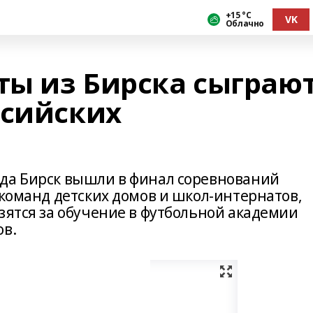
+15 °С
VK
Облачно
ы из Бирска сыграю
ссийских
да Бирск вышли в финал соревнований
 команд детских домов и школ-интернатов,
зятся за обучение в футбольной академии
ов.