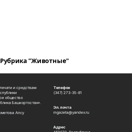
Рубрика "Животные"
 печати и средствам
Телефон
спублики
(347) 273-35-81
ое общество
блика Башкортостан».
Эл. почта
mgazeta@yandex.ru
хметова Алсу
Адрес
450079, Республика