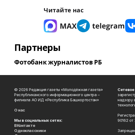
Читайте нас
Партнеры
Фотобанк журналистов РБ
© 2026 Редакция газеты «Молодёжная газета»
Сетевое
Республиканского информационного центра –
зарегист
филиала АО ИД «Республика Башкортостан»
надзору 
технолог
О нас
Регистра
Мы в социальных сетях:
90162 от 
ВКонтакте
Одноклассники
Запрещен