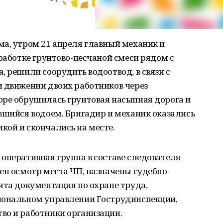
ма, утром 21 апреля главный механик и
зработке грунтово-песчаной смеси рядом с
, решили соорудить водоотвод, в связи с
и движении двоих работников через
оре обрушилась грунтовая насыпная дорога и
вшийся водоем. Бригадир и механик оказались
кой и скончались на месте.
оперативная группа в составе следователя
ен осмотр места ЧП, назначены судебно-
ята документация по охране труда,
иональном управлении Гострудинспекции,
во и работники организации.