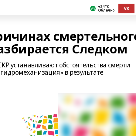
+24 °С
VK
Облачно
ричинах смертельног
разбирается Следком
СКР устанавливают обстоятельства смерти
гидромеханизация» в результате