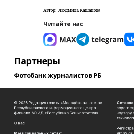
Автор:
Людмила Кашапова
Читайте нас
Партнеры
Фотобанк журналистов РБ
© 2026 Редакция газеты «Молодёжная газета»
Сетевое
Республиканского информационного центра –
зарегист
филиала АО ИД «Республика Башкортостан»
надзору 
технолог
О нас
Регистра
Мы в социальных сетях:
90162 от 