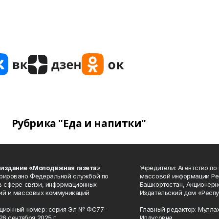
Рубрика "Еда и напитки"
 издание «Молодёжная газета
»
Учредители: Агентство по
рировано Федеральной службой по
массовой информации Ре
в сфере связи, информационных
Башкортостан, Акционерн
ий и массовых коммуникаций
Издательский дом «Респу
ционный номер: серия Эл № ФС77-
Главный редактор: Мулла
26 сентября 2025 г.
Илдусовна.