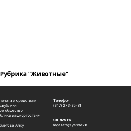
Рубрика "Животные"
 печати и средствам
Телефон
спублики
(347) 273-35-81
ое общество
блика Башкортостан».
Эл. почта
mgazeta@yandex.ru
хметова Алсу