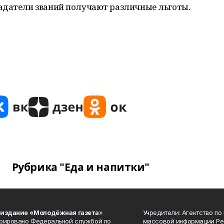
адатели званий получают различные льготы.
Рубрика "Еда и напитки"
 издание «Молодёжная газета
»
Учредители: Агентство по
рировано Федеральной службой по
массовой информации Ре