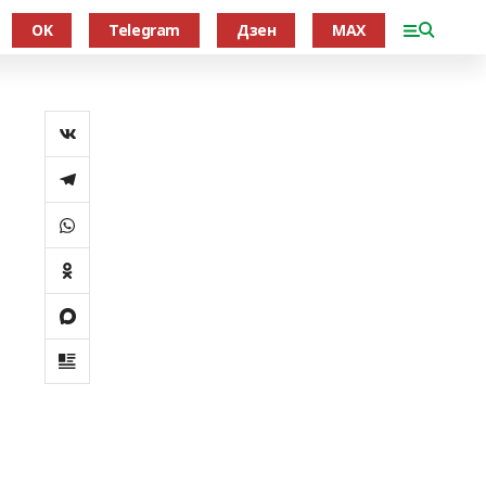
OK
Telegram
Дзен
MAX
й