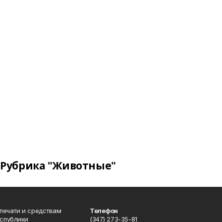
Рубрика "Животные"
 печати и средствам
Телефон
спублики
(347) 273-35-81