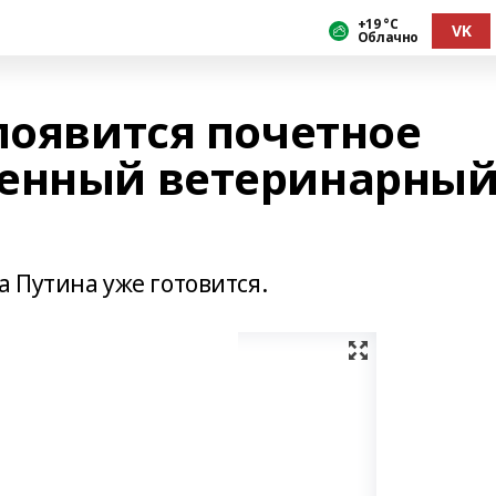
+19 °С
VK
Облачно
появится почетное
женный ветеринарны
 Путина уже готовится.