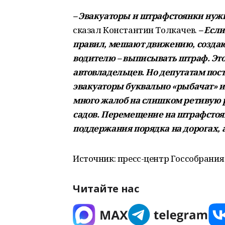
– Эвакуаторы и штрафстоянки нуж
сказал Константин Толкачев.
– Есл
правил, мешают движению, создают
водителю – выписывать штраф. Это
автовладельцев. Но депутатам пост
эвакуаторы буквально «рыбачат» и
много жалоб на слишком ретивую р
садов. Перемещение на штрафстоя
поддержания порядка на дорогах, а
Источник:
пресс-центр Госсобрания 
Читайте нас