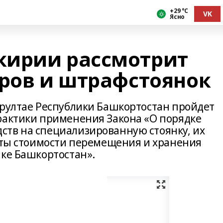
+29 °С
VK
Ясно
кирии рассмотрит
оров и штрафстоянок
урултае Республики Башкортостан пройдет
рактики применения Закона «О порядке
тв на специализированную стоянку, их
латы стоимости перемещения и хранения
ике Башкортостан».