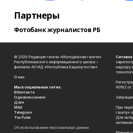
Партнеры
Фотобанк журналистов РБ
© 2026 Редакция газеты «Молодёжная газета»
Сетевое
Республиканского информационного центра –
зарегист
филиала АО ИД «Республика Башкортостан»
надзору 
технолог
О нас
Регистра
Мы в социальных сетях:
90162 от 
ВКонтакте
Одноклассники
Запрещен
Дзен
MAX
При пере
Telegram
газету» 
YouTube
Для инте
активная
Об использовании персональных данных
Мнение р