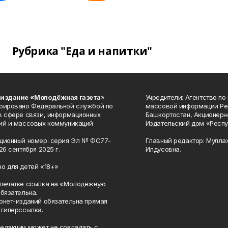
Рубрика "Еда и напитки"
 издание «Молодёжная газета
»
Учредители: Агентство по
рировано Федеральной службой по
массовой информации Ре
в сфере связи, информационных
Башкортостан, Акционерн
ий и массовых коммуникаций
Издательский дом «Респу
ционный номер: серия Эл № ФС77-
Главный редактор: Мулла
26 сентября 2025 г.
Илдусовна.
о для детей «18+»
печатке ссылка на «Молодёжную
обязательна.
рнет-изданий обязательна прямая
 гиперссылка.
едакции может не совпадать с